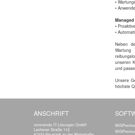
• Wartung
• Anwende
Managed 
• Proakti
• Automat
Neben de
Wartung 
reibungsl
unseren K
und passe
Unsere Ge
höchste Qu
ANSCHRIFT
SOFT
commendo IT-Lösungen GmbH
WISPremium
Lachener Straße 112
WISPremium
67433 Neustadt an der Weinstraße