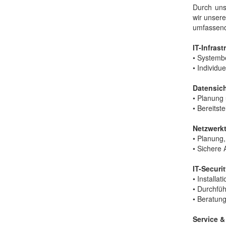
Durch uns
wir unsere
umfassend
IT-Infrast
• Systembe
• Individ
Datensic
• Planung
• Bereitst
Netzwerk
• Planung
• Sichere
IT-Securi
• Installa
• Durchfü
• Beratun
Service &