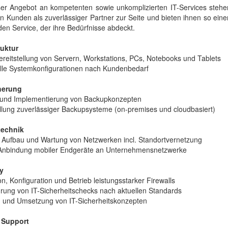
er Angebot an kompetenten sowie unkomplizierten IT-Services stehe
n Kunden als zuverlässiger Partner zur Seite und bieten ihnen so eine
en Service, der ihre Bedürfnisse abdeckt.
ruktur
reitstellung von Servern, Workstations, PCs, Notebooks und Tablets
uelle Systemkonfigurationen nach Kundenbedarf
herung
 und Implementierung von Backupkonzepten
ellung zuverlässiger Backupsysteme (on-premises und cloudbasiert)
technik
, Aufbau und Wartung von Netzwerken incl. Standortvernetzung
 Anbindung mobiler Endgeräte an Unternehmensnetzwerke
ty
tion, Konfiguration und Betrieb leistungsstarker Firewalls
hrung von IT-Sicherheitschecks nach aktuellen Standards
g und Umsetzung von IT-Sicherheitskonzepten
 Support