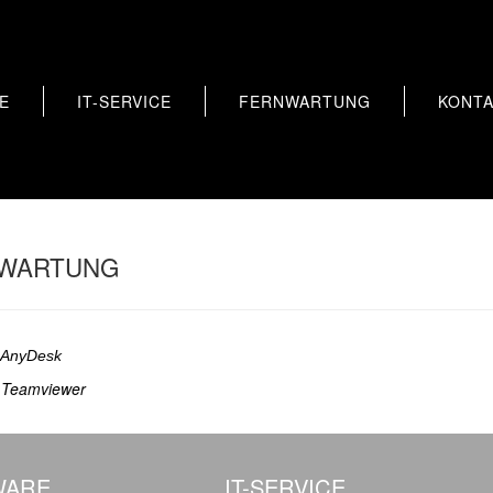
E
IT-SERVICE
FERNWARTUNG
KONT
WARTUNG
 AnyDesk
 Teamviewer
WARE
IT-SERVICE