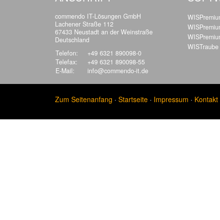
commendo IT-Lösungen GmbH
WISPremium
Lachener Straße 112
WISPremium
67433 Neustadt an der Weinstraße
WISPremiu
Deutschland
WISTraube
Telefon:
+49 6321 890098-0
Telefax:
+49 6321 890098-55
E-Mail:
info@commendo-it.de
Zum Seitenanfang
·
Startseite
·
Impressum
·
Kontakt