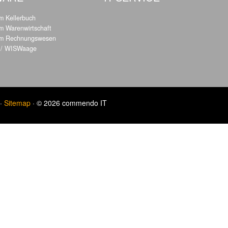
 Kellerbuch
 Warenwirtschaft
m Rechnungswesen
 / WISWaage
·
Sitemap
· © 2026 commendo IT